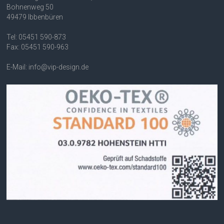
Bohnenweg 50
49479 Ibbenbüren
Tel: 05451 590-873
Fax: 05451 590-963
E-Mail: info@vip-design.de