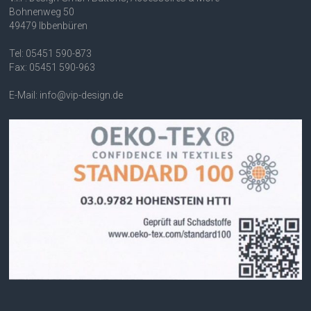
Bohnenweg 50
49479 Ibbenbüren
Tel: 05451 590-873
Fax: 05451 590-963
E-Mail: info@vip-design.de