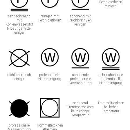
Perchlorethylen
reinigen
sehr schonend
reinigen mit
schonend mit
mit
Perchlorethylen
Perchlorethylen
Kohlenwasserstof
reinigen
f- lösungsmittel
reinigen
nicht chemisch
professionelle
schonende
sehr schonende
reinigen
Nassreinigung
professionelle
professionelle
Nassreinigung
Nassreinigung
schonend
Trommeltrocknen
Trommeltrocknen
bei hoher
bei niedriger
Temperatur
Temperatur
professionelle
Trommeltrocknen
Nassreinigung
allgemein