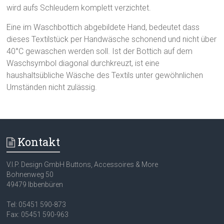
wird aufs Schleudern komplett verzichtet.
Eine im Waschbottich abgebildete Hand, bedeutet dass
dieses Textilstück per Handwäsche schonend und nicht über
40°C gewaschen werden soll. Ist der Bottich auf dem
Waschsymbol diagonal durchkreuzt, ist eine
haushaltsübliche Wäsche des Textils unter gewöhnlichen
Umständen nicht zulässig.
Kontakt
V.I.P. Design GmbH Buttons, Accessoires & More
Bohnenweg 50
49479 Ibbenbüren
Tel: 05451 590-873
Fax: 05451 590-963