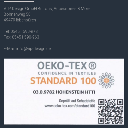
V.I.P. Design GmbH Buttons, Accessoires & More
Bohnenweg 50
49479 Ibbenbüren
Tel: 05451 590-873
Fax: 05451 590-963
E-Mail: info@vip-design.de