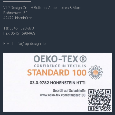
V.I.P. Design GmbH Buttons, Accessoires & More
Bohnenweg 50
49479 Ibbenbüren
Tel: 05451 590-873
Fax: 05451 590-963
E-Mail: info@vip-design.de